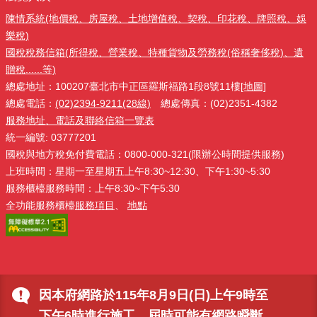
陳情系統(地價稅、房屋稅、土地增值稅、契稅、印花稅、牌照稅、娛
樂稅)
國稅稅務信箱(所得稅、營業稅、特種貨物及勞務稅(俗稱奢侈稅)、遺
贈稅......等)
總處地址：100207臺北市中正區羅斯福路1段8號11樓
[地圖]
總處電話：
(02)2394-9211(28線)
總處傳真：(02)2351-4382
服務地址、電話及聯絡信箱一覽表
統一編號: 03777201
國稅與地方稅免付費電話：0800-000-321(限辦公時間提供服務)
上班時間：星期一至星期五上午8:30~12:30、下午1:30~5:30
服務櫃檯服務時間：上午8:30~下午5:30
全功能服務櫃檯
服務項目
、
地點
因本府網路於115年8月9日(日)上午9時至
下午6時進行施工，屆時可能有網路瞬斷