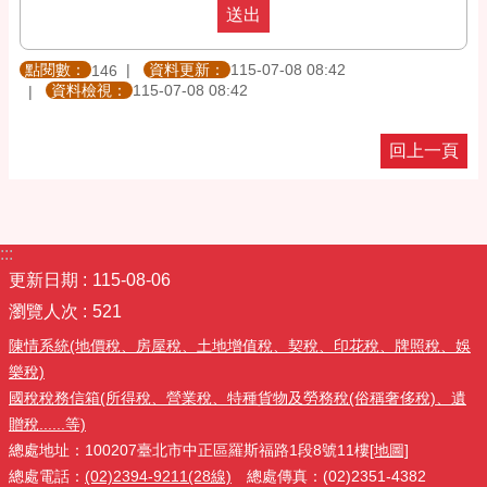
點閱數：
資料更新：
115-07-08 08:42
146
資料檢視：
115-07-08 08:42
回上一頁
:::
更新日期
115-08-06
瀏覽人次
521
陳情系統(地價稅、房屋稅、土地增值稅、契稅、印花稅、牌照稅、娛
樂稅)
國稅稅務信箱(所得稅、營業稅、特種貨物及勞務稅(俗稱奢侈稅)、遺
贈稅......等)
總處地址：100207臺北市中正區羅斯福路1段8號11樓
[地圖]
總處電話：
(02)2394-9211(28線)
總處傳真：(02)2351-4382