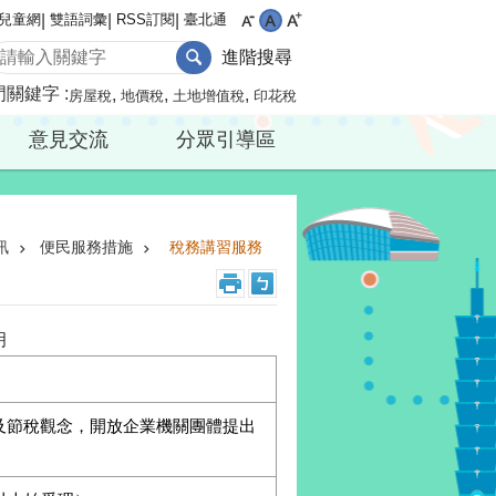
兒童網
雙語詞彙
RSS訂閱
臺北通
進階搜尋
門關鍵字
房屋稅
地價稅
土地增值稅
印花稅
意見交流
分眾引導區
訊
便民服務措施
稅務講習服務
明
及節稅觀念，開放企業機關團體提出