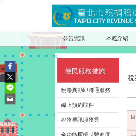
:::
跳到主要內容區塊
公告資訊
本處介紹
:::
:::
便民服務措施
稅
稅籍異動即時通服務
線上預約取件
目
稅務視訊服務雲
全功能櫃檯叫號進度