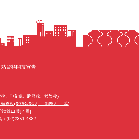
網站資料開放宣告
契稅、印花稅、牌照稅、娛樂稅)
稅(俗稱奢侈稅)、遺贈稅......等)
段8號11樓
[地圖]
02)2351-4382