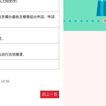
以上始受理）
及所屬分處收文櫃臺提出申請。申請
習。
。
位自行洽領搬運。
 14:06
回上一頁