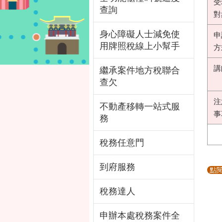
受
查詢
對
身心障礙人士減免使
申
用牌照稅線上小幫手
方
講
繼承案件地方稅聯合
查欠
注
不動產移轉一站式服
事
務
稅務任意門
到府服務
點
稅務達人
申辦本處稅務案件全