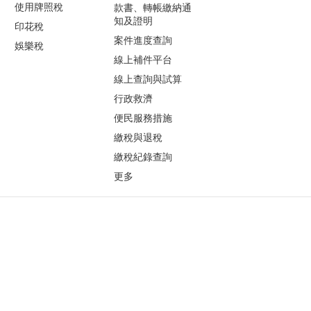
使用牌照稅
款書、轉帳繳納通
知及證明
印花稅
案件進度查詢
娛樂稅
線上補件平台
線上查詢與試算
行政救濟
便民服務措施
繳稅與退稅
繳稅紀錄查詢
更多