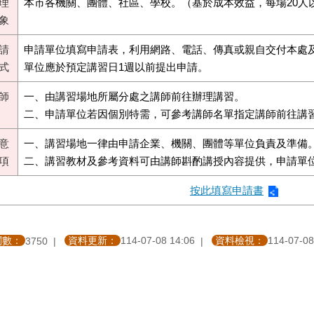
理
本市各機關、團體、社區、學校。（基於成本效益，每場20人
象
請
申請單位填寫申請表，利用網路、電話、傳真或親自交付本處
式
單位應於預定講習日1週以前提出申請。
師
一、由講習場地所屬分處之講師前往辦理講習。
二、申請單位若因個別特需，可參考講師名單指定講師前往講
意
一、講習場地一律由申請企業、機關、團體等單位負責及準備
項
二、講習教材及參考資料可由講師斟酌講授內容提供，申請單
按此填寫申請書
閱數：
資料更新：
114-07-08 14:06
資料檢視：
114-07-08
3750