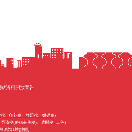
網站資料開放宣告
契稅、印花稅、牌照稅、娛樂稅)
稅(俗稱奢侈稅)、遺贈稅......等)
段8號11樓
[地圖]