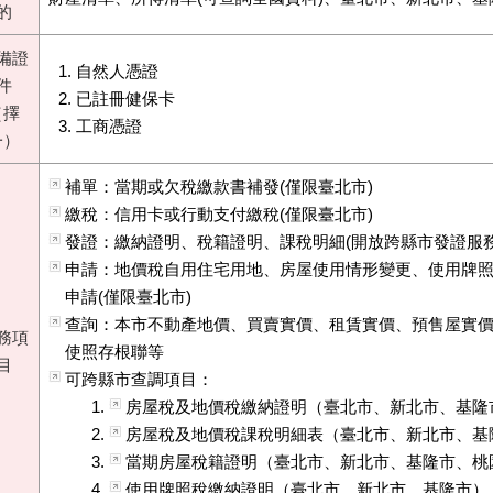
的
備證
自然人憑證
件
已註冊健保卡
（擇
工商憑證
一）
補單：當期或欠稅繳款書補發(僅限臺北市)
繳稅：信用卡或行動支付繳稅(僅限臺北市)
發證：繳納證明、稅籍證明、課稅明細(開放跨縣市發證服務
申請：地價稅自用住宅用地、房屋使用情形變更、使用牌
申請(僅限臺北市)
查詢：本市不動產地價、買賣實價、租賃實價、預售屋實
務項
使照存根聯等
目
可跨縣市查調項目：
房屋稅及地價稅繳納證明（臺北市、新北市、基隆
房屋稅及地價稅課稅明細表（臺北市、新北市、基
當期房屋稅籍證明（臺北市、新北市、基隆市、桃
使用牌照稅繳納證明（臺北市、新北市、基隆市）