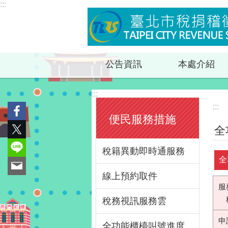
:::
跳到主要內容區塊
公告資訊
本處介紹
:::
:::
便民服務措施
全
稅籍異動即時通服務
全
線上預約取件
服
稅務視訊服務雲
申
全功能櫃檯叫號進度