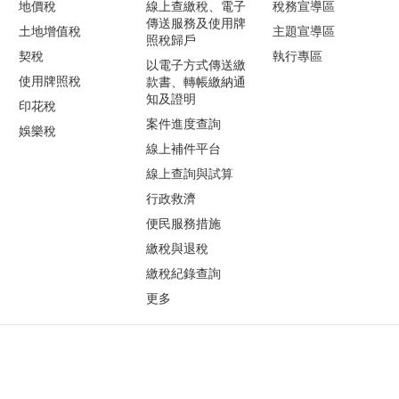
地價稅
線上查繳稅、電子
稅務宣導區
傳送服務及使用牌
土地增值稅
主題宣導區
照稅歸戶
契稅
執行專區
以電子方式傳送繳
使用牌照稅
款書、轉帳繳納通
知及證明
印花稅
案件進度查詢
娛樂稅
線上補件平台
線上查詢與試算
行政救濟
便民服務措施
繳稅與退稅
繳稅紀錄查詢
更多