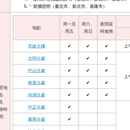
契價證明（臺北市、新北市、基隆市）
周一至
周六、
夜間延
地點
周五
周日
時服務
市政大樓
✔
✔
✔
上
大同分處
✔
✔
✔
中山分處
✔
✔
✔
上
南港分處
✔
✔
✔
置地
點
內湖分處
✔
✔
✔
及
中正分處
✔
務時
間
萬華分處
✔