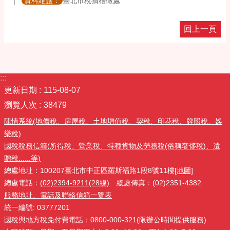
資料維護：
臺北市稅捐稽徵處
回上一頁
:::
更新日期
115-08-07
瀏覽人次
38479
陳情系統(地價稅、房屋稅、土地增值稅、契稅、印花稅、牌照稅、娛
樂稅)
國稅稅務信箱(所得稅、營業稅、特種貨物及勞務稅(俗稱奢侈稅)、遺
贈稅......等)
總處地址：100207臺北市中正區羅斯福路1段8號11樓
[地圖]
總處電話：
(02)2394-9211(28線)
總處傳真：(02)2351-4382
服務地址、電話及聯絡信箱一覽表
統一編號: 03777201
國稅與地方稅免付費電話：0800-000-321(限辦公時間提供服務)