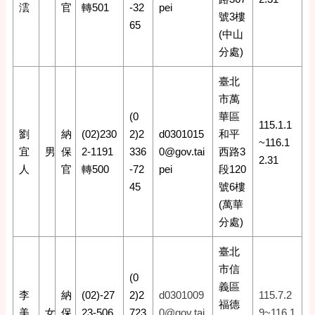
澐
官
轉501
-32
pei
號3樓
65
(中山
分處)
臺北
市萬
(0
華區
115.1.1
劉
納
(02)230
2)2
d0301015
和平
~116.1
宜
男
保
2-1191
336
0@gov.tai
西路3
2.31
人
官
轉500
-72
pei
段120
45
號6樓
(萬華
分處)
臺北
市信
(0
義區
李
納
(02)-27
2)2
d0301009
115.7.2
福德
美
女
保
23-506
723
0@gov.tai
9~116.1