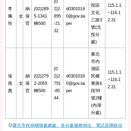
(0
投區
115.1.1
李
納
(02)289
2)2
d0301014
文化
~116.1
佩
女
保
5-1341
895
0@gov.tai
三路3
2.31
玲
官
轉500
-21
pei
號(北
32
投分
處)
臺北
市內
(0
湖區
115.1.1
張
納
(02)279
2)2
d0301018
民權
~116.1
燕
女
保
2-2059
791
0@gov.tai
東路6
2.31
惠
官
轉500
-85
pei
段99
44
號2樓
(內湖
分處)
◎
臺北市稅捐稽徵處總處、各分處服務地址、電話及聯絡信