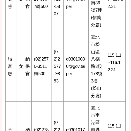
街86
慧
官
7轉500
-58
pei
2.31
號7樓
07
(信義
分處)
臺北
市松
(0
山區
115.1.1
張
納
(02)257
2)2
d0301008
八德
~116.1
富
女
保
0-3911
577
0@gov.tai
路3段
2.31
敏
官
轉500
-98
pei
178號
93
3樓
(松山
分處)
臺北
市南
(0
港區
115.1.1
黃
納
(02)278
2)2
d0301017
南港