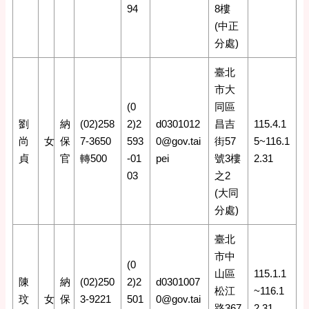
94
8樓
(中正
分處)
臺北
市大
(0
同區
劉
納
(02)258
2)2
d0301012
昌吉
115.4.1
尚
女
保
7-3650
593
0@gov.tai
街57
5~116.1
貞
官
轉500
-01
pei
號3樓
2.31
03
之2
(大同
分處)
臺北
市中
(0
山區
115.1.1
陳
納
(02)250
2)2
d0301007
松江
~116.1
玟
女
保
3-9221
501
0@gov.tai
路367
2.31