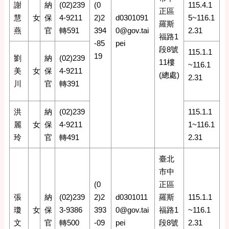
謝
納
(02)239
(0
115.4.1
正區
慧
女
保
4-9211
2)2
d0301091
5~116.1
羅斯
燕
官
轉591
394
0@gov.tai
2.31
福路1
-85
pei
段8號
115.1.1
19
劉
納
(02)239
11樓
~116.1
美
女
保
4-9211
(總處)
2.31
川
官
轉391
洪
納
(02)239
115.1.1
麗
女
保
4-9211
1~116.1
玲
官
轉491
2.31
臺北
市中
(0
正區
張
納
(02)239
2)2
d0301011
羅斯
115.1.1
瓊
女
保
3-9386
393
0@gov.tai
福路1
~116.1
文
官
轉500
-09
pei
段8號
2.31