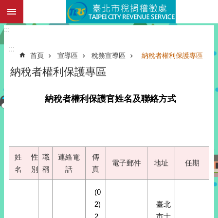
:::
臺北市稅捐稽徵處
跳到主要內容區塊
:::
:::
首頁
宣導區
稅務宣導區
納稅者權利保護專區
納稅者權利保護專區
納稅者權利保護官姓名及聯絡方式
姓
性
職
連絡電
傳
電子郵件
地址
任期
名
別
稱
話
真
(0
2)
臺北
2
市士