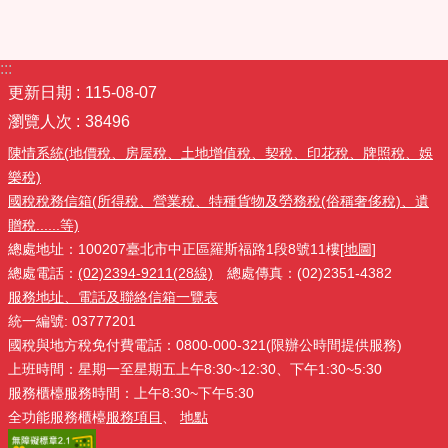
:::
更新日期
115-08-07
瀏覽人次
38496
陳情系統(地價稅、房屋稅、土地增值稅、契稅、印花稅、牌照稅、娛
樂稅)
國稅稅務信箱(所得稅、營業稅、特種貨物及勞務稅(俗稱奢侈稅)、遺
贈稅......等)
總處地址：100207臺北市中正區羅斯福路1段8號11樓
[地圖]
總處電話：
(02)2394-9211(28線)
總處傳真：(02)2351-4382
服務地址、電話及聯絡信箱一覽表
統一編號: 03777201
國稅與地方稅免付費電話：0800-000-321(限辦公時間提供服務)
上班時間：星期一至星期五上午8:30~12:30、下午1:30~5:30
服務櫃檯服務時間：上午8:30~下午5:30
全功能服務櫃檯
服務項目
、
地點