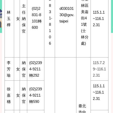
8
林區
主
(02)2
d030101
3
美崙
林
任
115.1.1
831-8
30@gov.
1-
街4
玉
女
納
~116.1
101轉
taipei
8
1號
樺
保
2.31
600
1
(士
官
0
林分
6
處)
李
納
(02)239
115.7.2
芳
女
保
4-9211
9~116.1
瑜
官
轉292
2.31
115.1.1
徐
納
(02)239
~116.1
嘉
女
保
4-9211
2.31
穗
官
轉590
臺北
市中