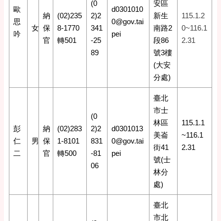
(0
安區
歐
d0301010
納
(02)235
2)2
新生
115.1.2
思
0@gov.tai
女
保
8-1770
341
南路2
0~116.1
吟
pei
官
轉501
-25
段86
2.31
89
號3樓
(大安
分處)
臺北
市士
(0
林區
115.1.1
彭
納
(02)283
2)2
d0301013
美崙
~116.1
仁
男
保
1-8101
831
0@gov.tai
街41
2.31
二
官
轉500
-81
pei
號(士
06
林分
處)
臺北
市北