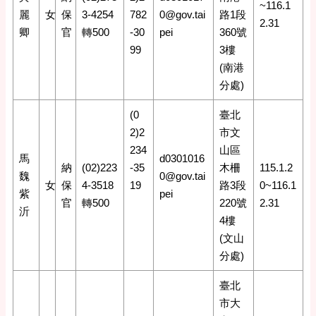
~116.1
麗
女
保
3-4254
782
0@gov.tai
路1段
2.31
卿
官
轉500
-30
pei
360號
99
3樓
(南港
分處)
(0
臺北
2)2
市文
234
山區
馬
d0301016
納
(02)223
-35
木柵
115.1.2
魏
0@gov.tai
女
保
4-3518
19
路3段
0~116.1
紫
pei
官
轉500
220號
2.31
沂
4樓
(文山
分處)
臺北
市大