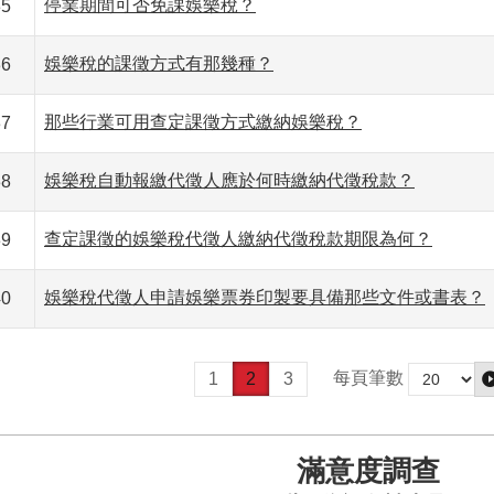
停業期間可否免課娛樂稅？
35
娛樂稅的課徵方式有那幾種？
36
那些行業可用查定課徵方式繳納娛樂稅？
37
娛樂稅自動報繳代徵人應於何時繳納代徵稅款？
38
查定課徵的娛樂稅代徵人繳納代徵稅款期限為何？
39
娛樂稅代徵人申請娛樂票券印製要具備那些文件或書表？
40
每頁筆數
1
2
3
滿意度調查