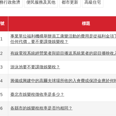
務行政救濟
便民服務及其他
都市更新
高級住宅
編號
標題
事業單位福利機構舉辦員工康樂活動的費用是從福利金項
21
任何代價，要不要課徵娛樂稅？
有線電視系統經營業者與節目播送系統業者的節目播映收
22
游泳池要不要課徵娛樂稅？
23
籌備或興建中的高爾夫球場所收的入會費或保證金應於何
24
臺北市娛樂稅徵收率是多少？
25
各縣市的娛樂稅稅率是否均相同？
26