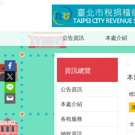
:::
跳到主要內容區塊
公告資訊
本處介紹
:::
:::
資訊總覽
本
公告資訊
標
本處介紹
各稅服務
全
納稅資訊