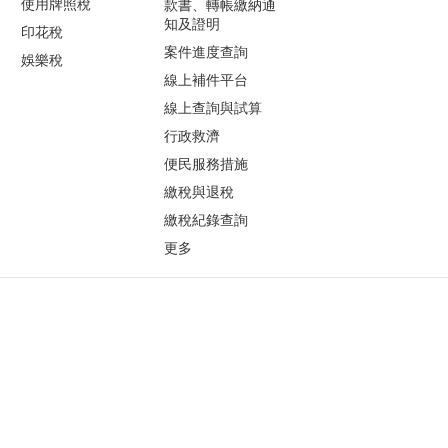
使用牌照稅
款書、轉帳繳納通
知及證明
印花稅
案件進度查詢
娛樂稅
線上補件平台
線上查詢與試算
行政救濟
便民服務措施
繳稅與退稅
繳稅紀錄查詢
更多