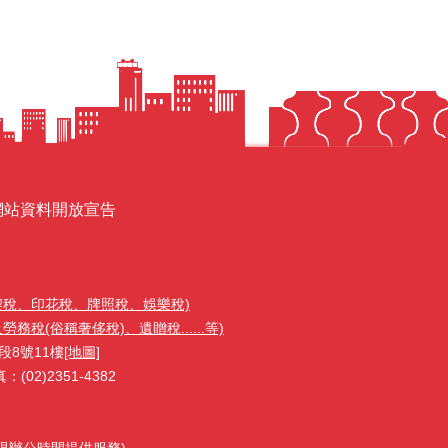
網站資料開放宣告
契稅、印花稅、牌照稅、娛樂稅)
稅(俗稱奢侈稅)、遺贈稅......等)
段8號11樓
[地圖]
02)2351-4382
1(限辦公時間提供服務)