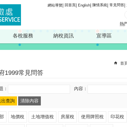
回首頁
陳情系統
常見問答
網站導覽
English
熱
各稅服務
納稅資訊
宣導區
首
府1999常見問答
題：
內容：
部
地價稅
土地增值稅
房屋稅
使用牌照稅
印花稅