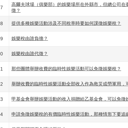
高爾夫球場（俱樂部）的娛樂場所在外縣市，但總公司在
27
徵？
提供多種娛樂活動涉及不同稅率時要如何課徵娛樂稅？
28
娛樂稅由誰負擔？
29
娛樂稅由誰代徵？
30
那些團體舉辦收費的臨時性娛樂活動可以免徵娛樂稅？
31
舉辦收費的臨時性娛樂活動全部收入作為救災或勞軍用，
32
甲基金會舉辦娛樂活動的收入捐贈給乙基金會，可以免徵
33
申請免徵娛樂稅的有價臨時性娛樂活動，那種情形下要追
34