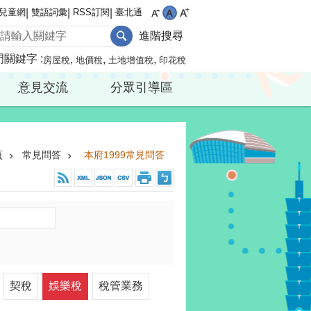
兒童網
雙語詞彙
RSS訂閱
臺北通
進階搜尋
門關鍵字
房屋稅
地價稅
土地增值稅
印花稅
意見交流
分眾引導區
頁
常見問答
本府1999常見問答
契稅
娛樂稅
稅管業務