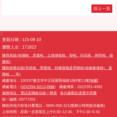
回上一頁
:::
更新日期
115-08-10
瀏覽人次
171822
陳情系統(地價稅、房屋稅、土地增值稅、契稅、印花稅、牌照稅、娛
樂稅)
國稅稅務信箱(所得稅、營業稅、特種貨物及勞務稅(俗稱奢侈稅)、遺
贈稅......等)
總處地址：100207臺北市中正區羅斯福路1段8號11樓
[地圖]
總處電話：
(02)2394-9211(28線)
總處傳真：(02)2351-4382
服務地址、電話及聯絡信箱一覽表
各分處鄰近捷運示意圖
統一編號: 03777201
國稅與地方稅免付費電話：0800-000-321(限辦公時間提供服務)
上班時間：星期一至星期五上午8:30~12:30、下午1:30~5:30